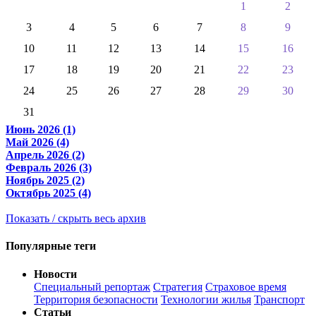
1
2
3
4
5
6
7
8
9
10
11
12
13
14
15
16
17
18
19
20
21
22
23
24
25
26
27
28
29
30
31
Июнь 2026 (1)
Май 2026 (4)
Апрель 2026 (2)
Февраль 2026 (3)
Ноябрь 2025 (2)
Октябрь 2025 (4)
Показать / скрыть весь архив
Популярные теги
Новости
Специальный репортаж
Стратегия
Страховое время
Территория безопасности
Технологии жилья
Транспорт
Статьи