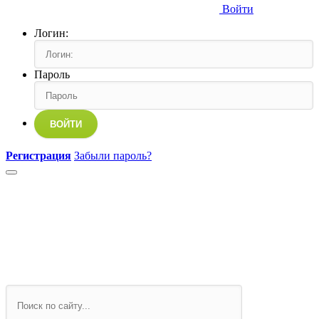
Войти
Логин:
Пароль
ВОЙТИ
Регистрация
Забыли пароль?