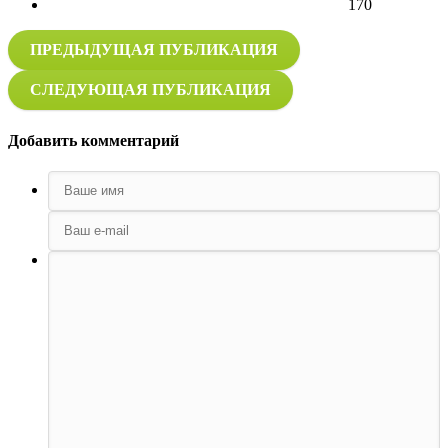
170
ПРЕДЫДУЩАЯ ПУБЛИКАЦИЯ
СЛЕДУЮЩАЯ ПУБЛИКАЦИЯ
Добавить комментарий