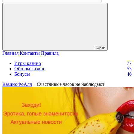
Найти
Главная
Контакты
Правила
Игры казино
77
Обзоры казино
53
Бонусы
46
КазиноФоАлл
» Счастливые часов не наблюдают