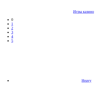
Игры казино
0
1
2
3
4
5
Heavy