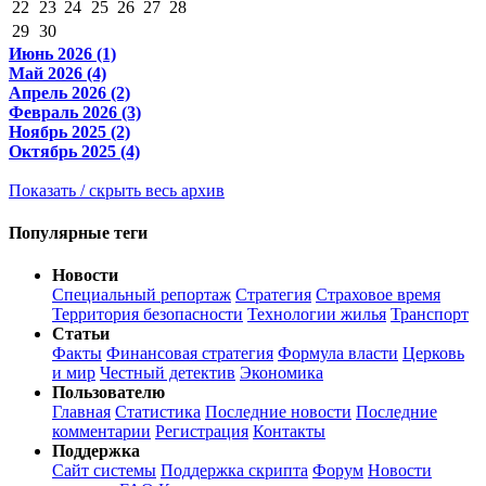
22
23
24
25
26
27
28
29
30
Июнь 2026 (1)
Май 2026 (4)
Апрель 2026 (2)
Февраль 2026 (3)
Ноябрь 2025 (2)
Октябрь 2025 (4)
Показать / скрыть весь архив
Популярные теги
Новости
Специальный репортаж
Стратегия
Страховое время
Территория безопасности
Технологии жилья
Транспорт
Статьи
Факты
Финансовая стратегия
Формула власти
Церковь
и мир
Честный детектив
Экономика
Пользователю
Главная
Статистика
Последние новости
Последние
комментарии
Регистрация
Контакты
Поддержка
Сайт системы
Поддержка скрипта
Форум
Новости