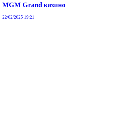
MGM Grand казино
22/02/2025 19:21