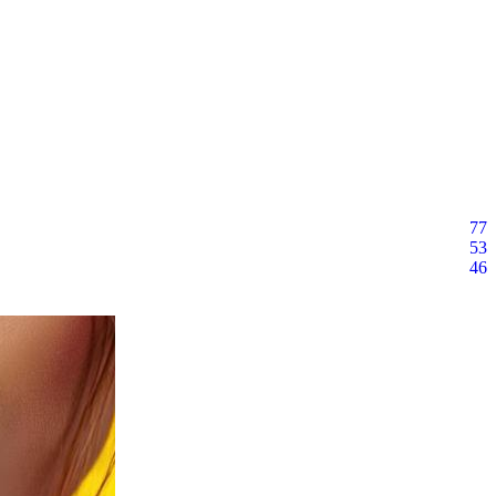
77
53
46