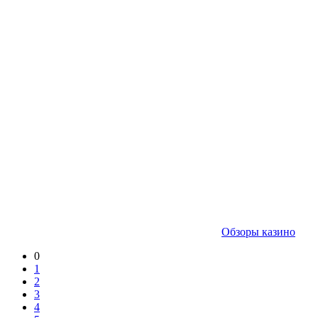
Обзоры казино
0
1
2
3
4