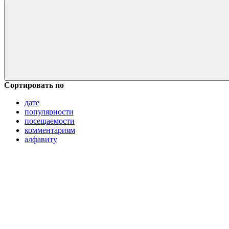
Сортировать по
дате
популярности
посещаемости
комментариям
алфавиту