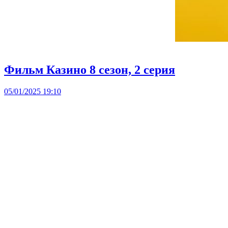
Фильм Казино 8 сезон, 2 серия
05/01/2025 19:10