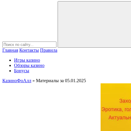
Главная
Контакты
Правила
Игры казино
Обзоры казино
Бонусы
КазиноФоАлл
» Материалы за 05.01.2025