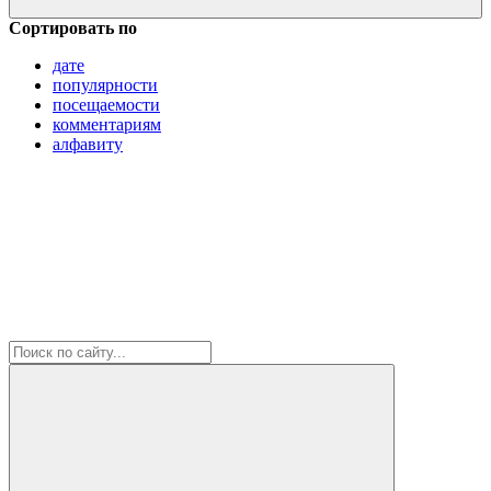
Сортировать по
дате
популярности
посещаемости
комментариям
алфавиту