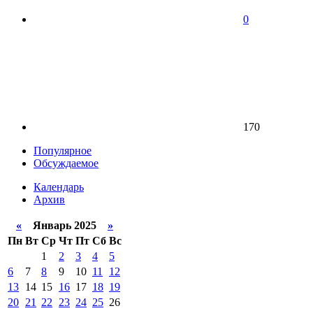
0
170
Популярное
Обсуждаемое
Календарь
Архив
«
Январь 2025
»
Пн
Вт
Ср
Чт
Пт
Сб
Вс
1
2
3
4
5
6
7
8
9
10
11
12
13
14
15
16
17
18
19
20
21
22
23
24
25
26