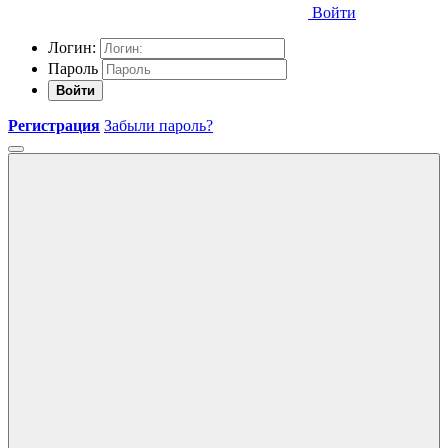
Войти
Логин:
Пароль
Войти
Регистрация
Забыли пароль?