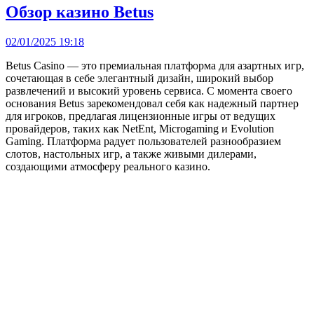
Обзор казино Betus
02/01/2025 19:18
Betus Casino — это премиальная платформа для азартных игр,
сочетающая в себе элегантный дизайн, широкий выбор
развлечений и высокий уровень сервиса. С момента своего
основания Betus зарекомендовал себя как надежный партнер
для игроков, предлагая лицензионные игры от ведущих
провайдеров, таких как NetEnt, Microgaming и Evolution
Gaming. Платформа радует пользователей разнообразием
слотов, настольных игр, а также живыми дилерами,
создающими атмосферу реального казино.