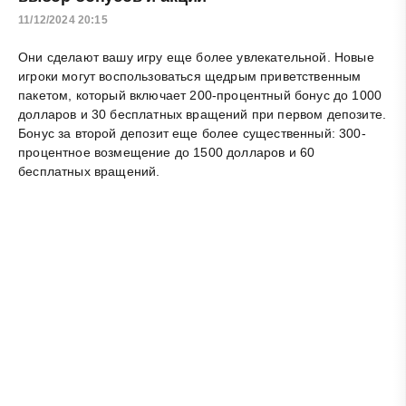
11/12/2024 20:15
Они сделают вашу игру еще более увлекательной. Новые
игроки могут воспользоваться щедрым приветственным
пакетом, который включает 200-процентный бонус до 1000
долларов и 30 бесплатных вращений при первом депозите.
Бонус за второй депозит еще более существенный: 300-
процентное возмещение до 1500 долларов и 60
бесплатных вращений.