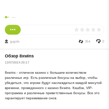
---
gugolo
354
0
Обзор 8xwins
13/07/2024 20:17
8xwins - отличное казино с большим количеством
различных игр. Есть различные бонусы на выбор, чтобы
убедиться, что игроки будут наслаждаться каждой минутой
времени, проведенного с казино 8xwins. Кэшбэк, VIP-
программа и различные приветственные бонусы. Все это
гарантирует переживание снов.