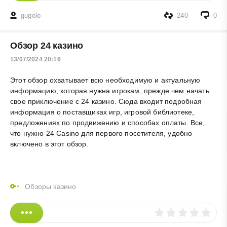
gugolo
240
0
Обзор 24 казино
13/07/2024 20:16
Этот обзор охватывает всю необходимую и актуальную
информацию, которая нужна игрокам, прежде чем начать
свое приключение с 24 казино. Сюда входит подробная
информация о поставщиках игр, игровой библиотеке,
предложениях по продвижению и способах оплаты. Все,
что нужно 24 Casino для первого посетителя, удобно
включено в этот обзор.
Обзоры казино