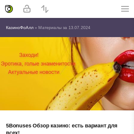
КазиноФоАлл
» Материалы за 13.07.2024
5Bonuses Обзор казино: есть вариант для
всех!