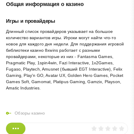
Общая информация о казино
Игры и провайдеры
Длинный список провайдеров указывает на большое
количество вариантов игры. Игроки могут найти что-то
новое для каждого дня недели. Для поддержания игровой
библиотеки казино 8xwins работает с разными
провайдерами, некоторые из них - Fantasma Games,
Pragmatic Play, 1spin4win, Fazi Interactive, 1x2Games,
Fugaso, Playtech, Amusnet (бывший EGT Interactive), Felix
Gaming, Play'n GO, Avatar UX, Golden Hero Games, Pocket
Games Soft, Gamomat, Platipus Gaming, Gamzix, Playson,
Amatic Industries.
Обзоры казино