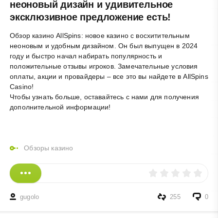
неоновый дизайн и удивительное
эксклюзивное предложение есть!
Обзор казино AllSpins: новое казино с восхитительным
неоновым и удобным дизайном. Он был выпущен в 2024
году и
быстро начал набирать популярность и
положительные отзывы игроков. Замечательные условия
оплаты, акции и провайдеры – все это вы найдете в AllSpins
Casino!
Чтобы узнать больше, оставайтесь с нами для получения
дополнительной информации!
Обзоры казино
gugolo
255
0